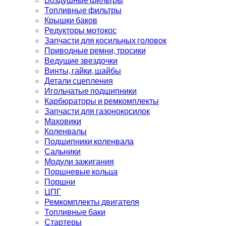
Топливные фильтры
Крышки баков
Редукторы мотокос
Запчасти для косильных головок
Приводные ремни, тросики
Ведущие звездочки
Винты, гайки, шайбы
Детали сцепления
Игольчатые подшипники
Карбюраторы и ремкомплекты
Запчасти для газонокосилок
Маховики
Коленвалы
Подшипники коленвала
Сальники
Модули зажигания
Поршневые кольца
Поршни
ЦПГ
Ремкомплекты двигателя
Топливные баки
Стартеры