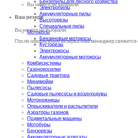
Бензопилы для лесного хозяйства
Вы ничего не выбрали.
Электропилы
Аккумуляторные пилы
Ваш резерв
Высоторезы
Специальные пилы
Вы ничего не выбрали.
Мотокосы
Бензиновые мотокосы
После оформления резерва наш менеджер свяжется с
Кусторезы
Электрокосы
Аккумуляторные мотокосы
Комбисистемы
Газонокосилки
Садовые трактора
Минимойки
Пылесосы
Садовые пылесосы и воздуходувы
Мотоножницы
Опрыскиватели и распылители
Аэраторы газонов
Подметальные машины
Мотобуры
Бензорезы
Аккумуляторные агрегаты