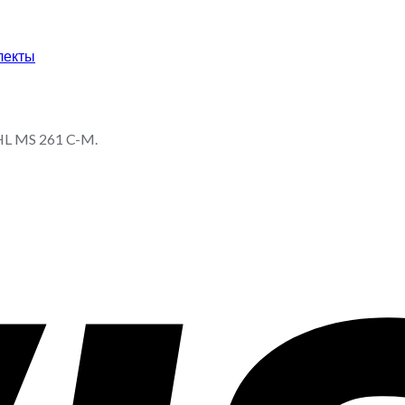
лекты
HL MS 261 C-M.