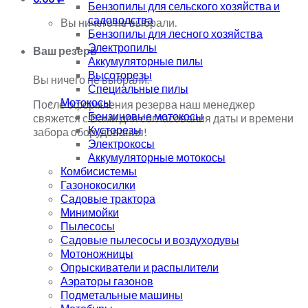
Бензопилы для сельского хозяйства и
садоводства
Вы ничего не выбрали.
Бензопилы для лесного хозяйства
Электропилы
Ваш резерв
Аккумуляторные пилы
Высоторезы
Вы ничего не выбрали.
Специальные пилы
Мотокосы
После оформления резерва наш менеджер
Бензиновые мотокосы
свяжется с Вами для согласования даты и времени
Кусторезы
забора оборудования!
Электрокосы
Аккумуляторные мотокосы
Комбисистемы
Газонокосилки
Садовые трактора
Минимойки
Пылесосы
Садовые пылесосы и воздуходувы
Мотоножницы
Опрыскиватели и распылители
Аэраторы газонов
Подметальные машины