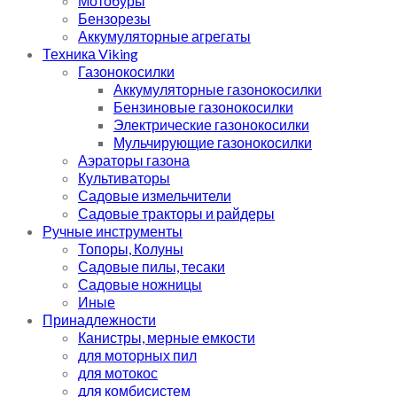
Мотобуры
Бензорезы
Аккумуляторные агрегаты
Техника Viking
Газонокосилки
Аккумуляторные газонокосилки
Бензиновые газонокосилки
Электрические газонокосилки
Мульчирующие газонокосилки
Аэраторы газона
Культиваторы
Садовые измельчители
Садовые тракторы и райдеры
Ручные инструменты
Топоры, Колуны
Садовые пилы, тесаки
Садовые ножницы
Иные
Принадлежности
Канистры, мерные емкости
для моторных пил
для мотокос
для комбисистем