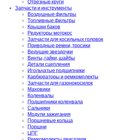
Отрезные круги
Запчасти и инструменты
Воздушные фильтры
Топливные фильтры
Крышки баков
Редукторы мотокос
Запчасти для косильных головок
Приводные ремни, тросики
Ведущие звездочки
Винты, гайки, шайбы
Детали сцепления
Игольчатые подшипники
Карбюраторы и ремкомплекты
Запчасти для газонокосилок
Маховики
Коленвалы
Подшипники коленвала
Сальники
Модули зажигания
Поршневые кольца
Поршни
ЦПГ
Ремкомплекты двигателя