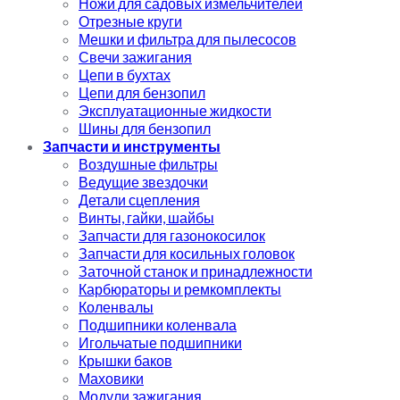
Ножи для садовых измельчителей
Отрезные круги
Мешки и фильтра для пылесосов
Свечи зажигания
Цепи в бухтах
Цепи для бензопил
Эксплуатационные жидкости
Шины для бензопил
Запчасти и инструменты
Воздушные фильтры
Ведущие звездочки
Детали сцепления
Винты, гайки, шайбы
Запчасти для газонокосилок
Запчасти для косильных головок
Заточной станок и принадлежности
Карбюраторы и ремкомплекты
Коленвалы
Подшипники коленвала
Игольчатые подшипники
Крышки баков
Маховики
Модули зажигания