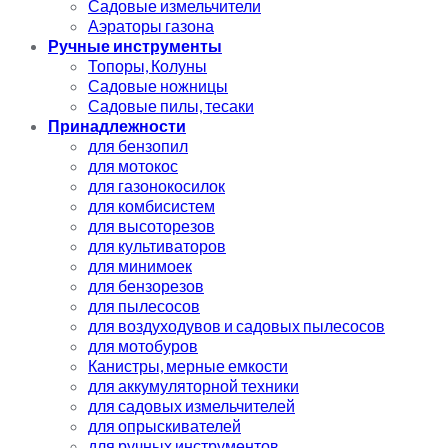
Садовые измельчители
Аэраторы газона
Ручные инструменты
Топоры, Колуны
Садовые ножницы
Садовые пилы, тесаки
Принадлежности
для бензопил
для мотокос
для газонокосилок
для комбисистем
для высоторезов
для культиваторов
для минимоек
для бензорезов
для пылесосов
для воздуходувов и садовых пылесосов
для мотобуров
Канистры, мерные емкости
для аккумуляторной техники
для садовых измельчителей
для опрыскивателей
для ручных инструментов