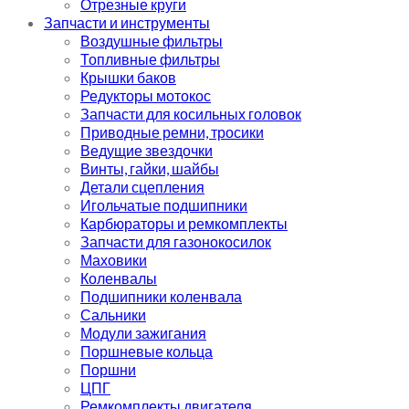
Отрезные круги
Запчасти и инструменты
Воздушные фильтры
Топливные фильтры
Крышки баков
Редукторы мотокос
Запчасти для косильных головок
Приводные ремни, тросики
Ведущие звездочки
Винты, гайки, шайбы
Детали сцепления
Игольчатые подшипники
Карбюраторы и ремкомплекты
Запчасти для газонокосилок
Маховики
Коленвалы
Подшипники коленвала
Сальники
Модули зажигания
Поршневые кольца
Поршни
ЦПГ
Ремкомплекты двигателя