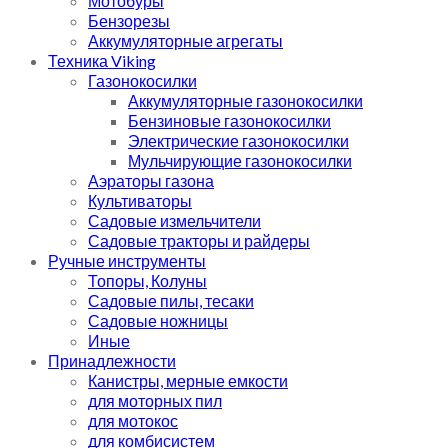
Мотобуры
Бензорезы
Аккумуляторные агрегаты
Техника Viking
Газонокосилки
Аккумуляторные газонокосилки
Бензиновые газонокосилки
Электрические газонокосилки
Мульчирующие газонокосилки
Аэраторы газона
Культиваторы
Садовые измельчители
Садовые тракторы и райдеры
Ручные инструменты
Топоры, Колуны
Садовые пилы, тесаки
Садовые ножницы
Иные
Принадлежности
Канистры, мерные емкости
для моторных пил
для мотокос
для комбисистем