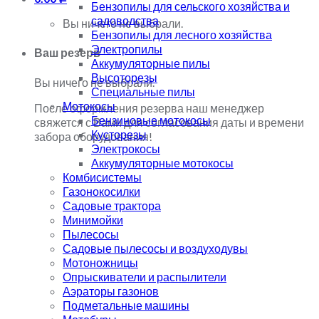
Бензопилы для сельского хозяйства и
садоводства
Вы ничего не выбрали.
Бензопилы для лесного хозяйства
Электропилы
Ваш резерв
Аккумуляторные пилы
Высоторезы
Вы ничего не выбрали.
Специальные пилы
Мотокосы
После оформления резерва наш менеджер
Бензиновые мотокосы
свяжется с Вами для согласования даты и времени
Кусторезы
забора оборудования!
Электрокосы
Аккумуляторные мотокосы
Комбисистемы
Газонокосилки
Садовые трактора
Минимойки
Пылесосы
Садовые пылесосы и воздуходувы
Мотоножницы
Опрыскиватели и распылители
Аэраторы газонов
Подметальные машины