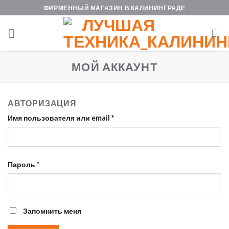
Skip
ФИРМЕННЫЙ МАГАЗИН В КАЛИНИНГРАДЕ
to
content
МОЙ АККАУНТ
АВТОРИЗАЦИЯ
Имя пользователя или email
*
Пароль
*
Запомнить меня