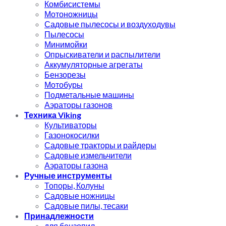
Комбисистемы
Мотоножницы
Садовые пылесосы и воздуходувы
Пылесосы
Минимойки
Опрыскиватели и распылители
Аккумуляторные агрегаты
Бензорезы
Мотобуры
Подметальные машины
Аэраторы газонов
Техника Viking
Культиваторы
Газонокосилки
Садовые тракторы и райдеры
Садовые измельчители
Аэраторы газона
Ручные инструменты
Топоры, Колуны
Садовые ножницы
Садовые пилы, тесаки
Принадлежности
для бензопил