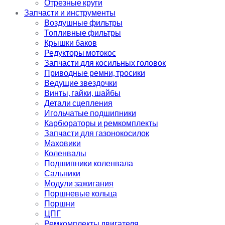
Отрезные круги
Запчасти и инструменты
Воздушные фильтры
Топливные фильтры
Крышки баков
Редукторы мотокос
Запчасти для косильных головок
Приводные ремни, тросики
Ведущие звездочки
Винты, гайки, шайбы
Детали сцепления
Игольчатые подшипники
Карбюраторы и ремкомплекты
Запчасти для газонокосилок
Маховики
Коленвалы
Подшипники коленвала
Сальники
Модули зажигания
Поршневые кольца
Поршни
ЦПГ
Ремкомплекты двигателя