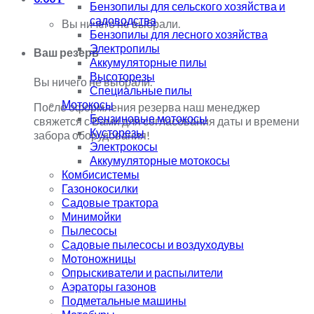
Бензопилы для сельского хозяйства и
садоводства
Вы ничего не выбрали.
Бензопилы для лесного хозяйства
Электропилы
Ваш резерв
Аккумуляторные пилы
Высоторезы
Вы ничего не выбрали.
Специальные пилы
Мотокосы
После оформления резерва наш менеджер
Бензиновые мотокосы
свяжется с Вами для согласования даты и времени
Кусторезы
забора оборудования!
Электрокосы
Аккумуляторные мотокосы
Комбисистемы
Газонокосилки
Садовые трактора
Минимойки
Пылесосы
Садовые пылесосы и воздуходувы
Мотоножницы
Опрыскиватели и распылители
Аэраторы газонов
Подметальные машины