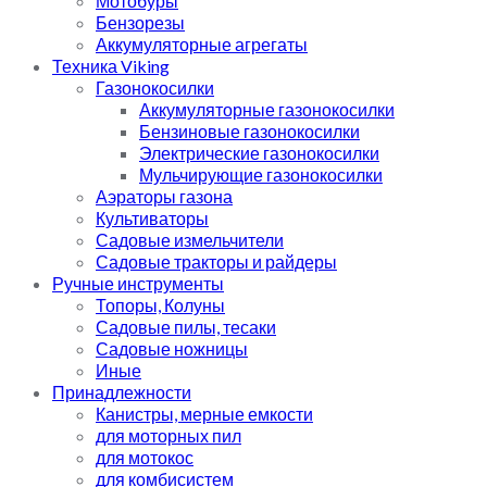
Мотобуры
Бензорезы
Аккумуляторные агрегаты
Техника Viking
Газонокосилки
Аккумуляторные газонокосилки
Бензиновые газонокосилки
Электрические газонокосилки
Мульчирующие газонокосилки
Аэраторы газона
Культиваторы
Садовые измельчители
Садовые тракторы и райдеры
Ручные инструменты
Топоры, Колуны
Садовые пилы, тесаки
Садовые ножницы
Иные
Принадлежности
Канистры, мерные емкости
для моторных пил
для мотокос
для комбисистем